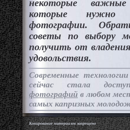
некоторые важные
которые нужно 
фотографии. Обра
советы по выбору м
получить от владени
удовольствия.
Современные технологи
сейчас стала дост
фотографий
в любом мес
самых капризных молодож
Копирование материалов запрещено