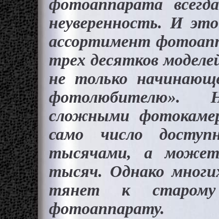
фотоаппарата всегд
неуверенность. И это
ассортимент фотоапп
трех десятков моделе
не только начинающ
фотолюбителю». Н
сложными фотокамер
само число доступ
тысячами, а може
тысяч. Однако многи
тянет к старому 
фотоаппарату.