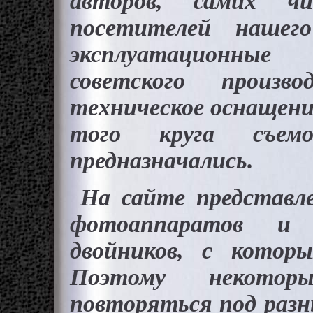
авторов, самих ч
посетителей наше
эксплуатационны
советского произв
техническое оснащени
того круга съем
предназначались.
На сайте представл
фотоаппаратов и 
двойников, с котор
Поэтому некотор
повторяться под разн